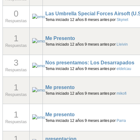
1
Uno nuevo más
Tema iniciado 12 años 9 meses antes
por
DMartorell
Respuestas
1
Me presento
Tema iniciado 12 años 9 meses antes
por
SeñorCalave
Respuestas
1
pido perdon
Tema iniciado 12 años 10 meses antes
por
ciengramos
Respuestas
1
saludos a todo el mundo
Tema iniciado 12 años 10 meses antes
por
chache71
Respuestas
3
Igual que mastin se me olvido presenta
Tema iniciado 12 años 10 meses antes
por
murdock69
Respuestas