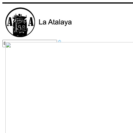
Inicio
Nuestros Servicios
Foro
Cursos
Contacto
Fotos
Localízanos
Normas
Categorías
Mensajes Recientes
Buscar