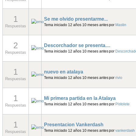
2
Novato 100%
Tema iniciado 12 años 10 meses antes
por
Pistolete
Respuestas
2
el novato
Tema iniciado 12 años 10 meses antes
por
juanpe
Respuestas
Foro
Airsoft Atalaya
Presentaciones
Grac
Estamos el la carretera de Cubas de la Sagra a
Casarrubuelos,
km 0,20