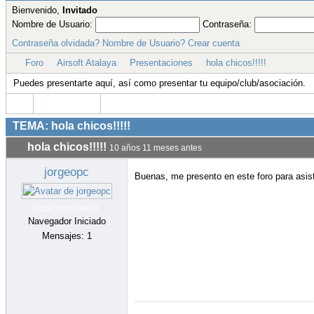
hola chicos!!!!!
10 años 11 meses antes
Alvaro
Hola Jorgeopc, ya hemos visto que te has a
Un saludo, nos vemos el domingo
DESCONECTADO
Moderador
Mensajes: 66
Gracias recibidas 143
Foro
Airsoft Atalaya
Presentaciones
hola chicos!!!!!
Grac