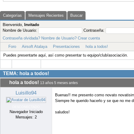
DESCONECTADO
Navegador Iniciado
saludos!
Mensajes: 2
hola a todos!
13 años 5 meses antes
chisco
Buenas tardes Luisillo94, Bienvenido al foro
DESCONECTADO
Moderador
Mensajes: 43
Gracias recibidas 29
Incluso una patada en el culo te empuja hacia adelant