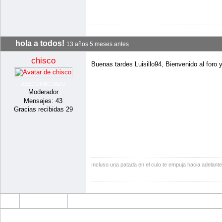
Foro
Airsoft Atalaya
Presentaciones
hola a todos!
Grac
Estamos el la carretera de Cubas de la Sagra a
Casarrubuelos,
km 0,200