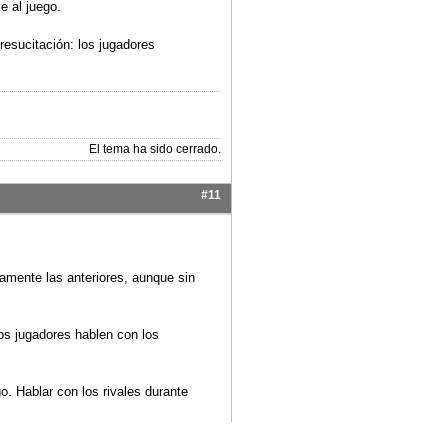
es indicar e indicarle que le han
 acción puede salvar a un
iminado por que uno de sus
El tema ha sido cerrado.
, España