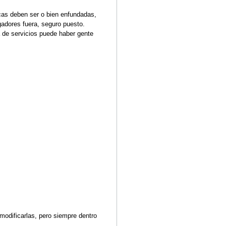
tendrás que hacer una u otra cosa
.
ra.
rio dar el "muerto de voz".
 los demás jugadores activos (a
 líneas de fuego (si te impactan y
o jugador tocándole durante unos
.
ontar en voz alta una cantidad
e al juego.
esucitación: los jugadores