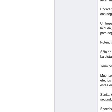
Incluso u
Los sig
Info Partidas/Normas del
Atalaya
Revisió
Añadimo
DESCONECTADO
Administrador
cambiar
Who watches The Watch?
Mensajes: 8
Añadimos
Gracias recibidas 9
miembros
- Aument
una part
- Evitar
llegase 
o Árbitr
admisión
- Evitar