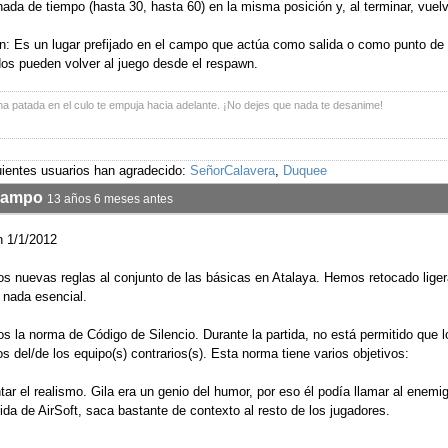
Amigo. Cuando confirmes que un miembro de tu equipo ha sido impactado, pued
nque en un principio es algo común, llegados a una futura competición, esta
ro despistado de una posible falta o puede evitar que todo un equipo sea el
s haya hecho trampa.
na patada en el culo te empuja hacia adelante. ¡No dejes que nada te desanime!
uientes usuarios han agradecido:
SeñorCalavera
en La Atalaya
Info Partidas/Normas del campo
Gracias a
Foro Kunena
el la carretera de Cubas de la Sagra a
Casarrubuelos,
km 0,200, Madrid