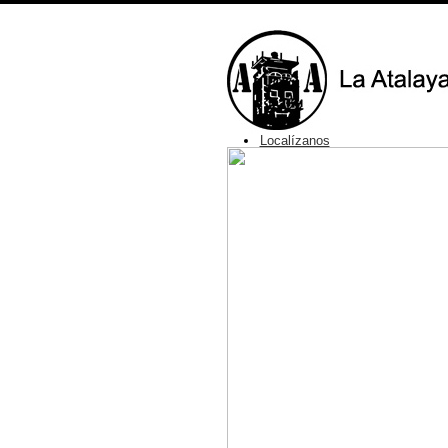
Inicio
Nuestros Servicios
Foro
Cursos
Contacto
Fotos
Localízanos
Normas
Categorías
Mensajes Recientes
Bienvenido,
Invitado
Nombre de Usuario:
Contraseña olvidada?
Nombre de Usua