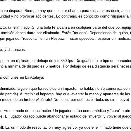
na patada en el culo te empuja hacia adelante. ¡No dejes que nada te desanime!
uientes usuarios han agradecido:
SeñorCalavera
,
Duquee
 campo
13 años 6 meses antes
n 1/1/2012
s nuevas reglas al conjunto de las básicas en Atalaya. Hemos retocado liger
 nada esencial.
 la norma de Código de Silencio. Durante la partida, no está permitido que l
 del/de los equipo(s) contrarios(s). Esta norma tiene varios objetivos:
ar el realismo. Gila era un genio del humor, por eso él podía llamar al enemig
ida de AirSoft, saca bastante de contexto al resto de los jugadores.
 posibles discusiones. Si no puedes hablar con un rival, no puedes tampoco dis
a ocurrir, un malentendido que explota por la adrenalina propia del juego, lo p
os. Con su mediación, podrás hablar con el rival. Recordamos que la Organiz
 y el de expulsión.
 posibles trampas. También se trata de evitar acciones injustas.