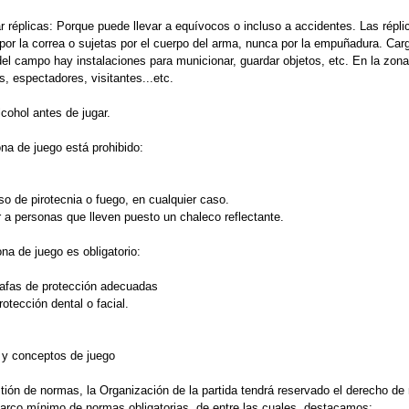
, también debes darte por eliminado. Estás "muerto". Dependiendo del guión, 
uir jugando: "resucitar" en un Respawn, hacer speedball, esperar un médico..
s y distancias.
permiten réplicas por debajo de los 350 fps. Da igual el rol o tipo de marcado
ncia mínima de disparo es 5 metros. Por debajo de esa distancia será necesa
s comunes en La Atalaya:
eliminado: alguien que ha recibido un impacto: no habla, no se comunica con
de partida). Al recibir el impacto, hay que levantar la mano y apartarse de las
 medio de un tiroteo ¡Apártate! No tienes por qué recibir bolazos sin motivo)
io: Es un modo de resucitación. Un jugador actúa como médico y "cura" a otr
s. El jugador curado puede abandonar el estado de "muerto" y volver al juego
ll: Es un modo de resucitación muy agresivo, ya que el eliminado tiene que c
ada de tiempo (hasta 30, hasta 60) en la misma posición y, al terminar, vuelv
: Es un lugar prefijado en el campo que actúa como salida o como punto de r
dos pueden volver al juego desde el respawn.