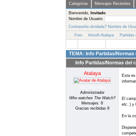
Beber al
En la zo
Fumar
Hacer us
Disparar
En la Zo
Llevar 
Llevar p
Normas 
En cuest
de un m
Encarar 
con segu
Un Impac