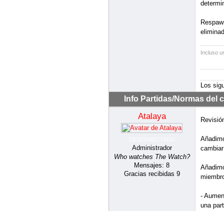
Muerto 
dado. Au
compañe
miembro
Incluso u
Los sig
Moderadores:
Rubia
,
Manny
Foro
Airsoft Atalaya
Partidas 
Estamos 