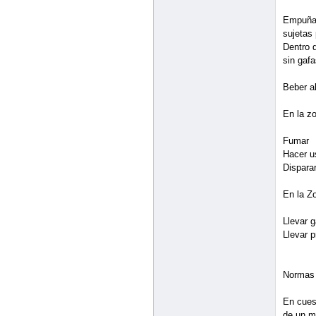
la duda
para seg
Potencia
Sólo se 
La dista
Término
Muerto/
efectos 
estás en
Sanitar
segundo
Speedba
determin
Respawn
elimina