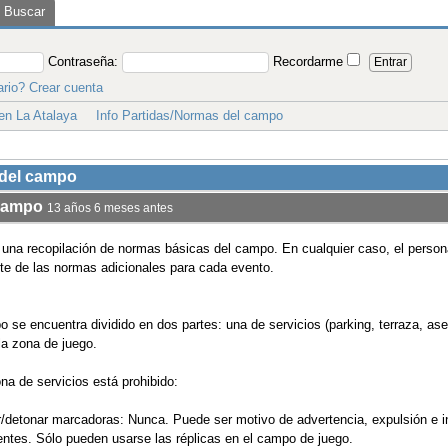
cohol antes de jugar.
na de juego está prohibido:
o de pirotecnia o fuego, en cualquier caso.
 a personas que lleven puesto un chaleco reflectante.
na de juego es obligatorio:
gafas de protección adecuadas
rotección dental o facial.
y conceptos de juego
ión de normas, la Organización de la partida tendrá reservado el derecho de 
arco mínimo de normas obligatorias, de entre las cuales, destacamos:
para disparar. Siempre hay que encarar el arma para disparar, es decir, apun
ridad y no provocar accidentes. Lo contrario, es conocido como "disparar a l
to, un eliminado. Si una bola te alcanza en cualquier parte del cuerpo, equ