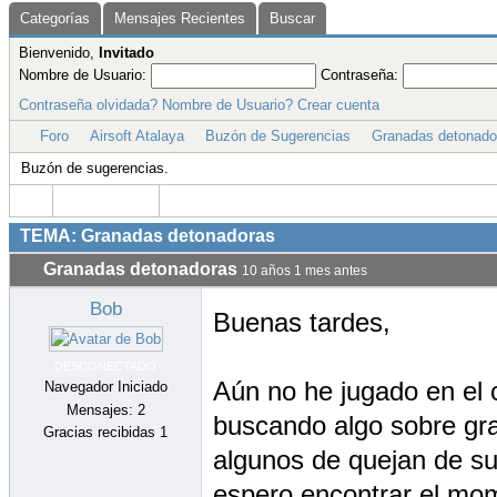
espero encontrar el mom
También tengo una Gran
regulado o contemplado
saber si las últimas gr
fogueo de 9mm van a es
Un saludo
Los siguientes usuarios han agradecido:
Jub
Granadas detonadoras
10 años 1 mes antes
Alvaro
Hola Bob, el tema granadas Oshiboom o las
tema de las granadas de 40mm no te preoc
DESCONECTADO
Moderador