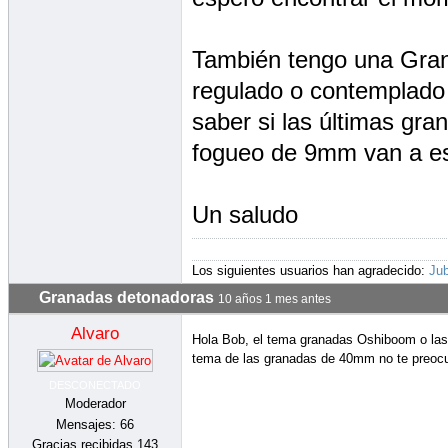
Mensajes: 66
Gracias recibidas 143
Los siguientes usuarios han agradecido:
Jub
Foro
Airsoft Atalaya
Buzón de Sugerencias
Granadas detonado
Grac
Estamos el la carretera de Cubas de la Sagra a
Casarrubuelos,
km 0,20